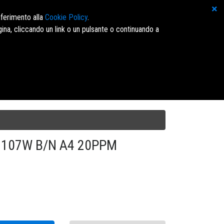
GS INFORMATICA SRL
iferimento alla
Cookie Policy
.
ina, cliccando un link o un pulsante o continuando a
Accedi/Registrati
 107W B/N A4 20PPM