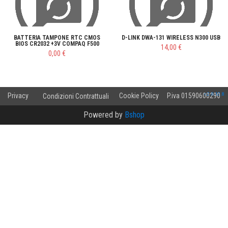
BATTERIA TAMPONE RTC CMOS
D-LINK DWA-131 WIRELESS N300 USB
BIOS CR2032 +3V COMPAQ F500
14,00 €
0,00 €
v.2.0.10.8
Privacy
Cookie Policy
P.iva 01590600290
Condizioni Contrattuali
Powered by
Bshop