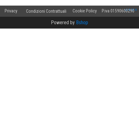
v.2.0.10.8
Privacy
Cookie Policy
P.iva 01590600290
Condizioni Contrattuali
Powered by
Bshop