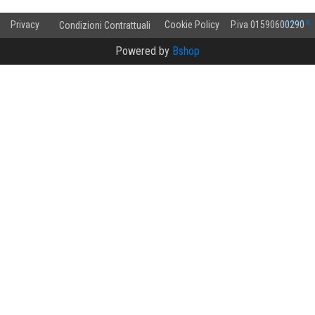
v.2.0.10.8
Privacy
Cookie Policy
P.iva 01590600290
Condizioni Contrattuali
Powered by
Bshop